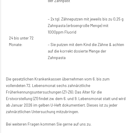
der Zahnpast
– 2x tgl. Zähneputzen mit jeweils bis zu 0,25 g
Zahnpasta (erbsengroße Menge) mit
1000ppm Fluorid
24 bis unter 72
Monate:
– Sie putzen mit dem Kind die Zähne & achten
auf die korrekt dosierte Menge der
Zahnpasta
Die gesetzlichen Krankenkassen übernehmen vom 6. bis zum
vollendeten 72. Lebensmonat sechs zahnärztliche
Früherkennungsuntersuchungen (Z1-Z6). Das Alter für die
Erstvorstellung (Z1) findet zw. dem 6. und 9. Lebensmonat statt und wird
ab Januar 2026 im gelben U-Heft dokumentiert. Dieses ist zu jeder
zahnärztlichen Untersuchung mitzubringen.
Bei weiteren Fragen kommen Sie gerne auf uns zu.