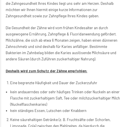
die Zahngesundheit Ihres Kindes liegt uns sehr am Herzen. Deshalb
möchten wir Ihnen hiermit einige kurze Informationen zur
Zahngesundheit sowie zur Zahnpflege Ihres Kindes geben.
Die Gesundheit der Zähne wird vom frühen Kindesalter an durch
ausgewogene Ernährung, Zahnpflege & Fluoridanwendung gefördert.
Milchzähne, die sich ab etwa 6 Monaten zeigen, haben einen dünneren
Zahnschmelz und sind deshalb für Karies anfälliger. Bestimmte
Bakterien im Zahnbelag bilden die Karies auslösende Milchsäure und
andere Säuren (durch Zuführen zuckerhaltiger Nahrung).
Deshalb wird zum Schutz der Zähne empfohlen:
Eine begrenzte Häufigkeit und Dauer der Zuckerzufuhr
kein andauerndes oder sehr häufiges Trinken oder Nuckeln an einer
Flasche mit zuckerhaltigem Saft, Tee oder milchzuckerhaltiger Milch
(Nuckelflaschenkaries)
kein ständiges Essen, Lutschen oder Knabbern
Keine säurehaltigen Getränke (z. B. Fruchtsäfte oder Schorlen,
Limonade, Cola) zwischen den Mahlzeiten, da hierdurch die