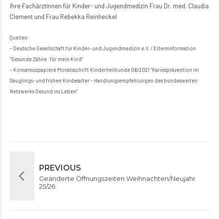
Ihre Fachärztinnen für Kinder- und Jugendmedizin Frau Dr. med. Claudia
Clement und Frau Rebekka Reinheckel
Quellen:
– Deutsche Gesellschaft für Kinder- und Jugendmedizin e.V. / Elterninformation
“Gesunde Zähne für mein Kind”
– Konsensuspapiere Monatsschrift Kinderheilkunde 06/2021 “Kariesprävention im
Säuglings- und frühen Kindesalter – Handlungsempfehlungen des bundesweiten
Netzwerks Gesund ins Leben”
PREVIOUS
Geänderte Öffnungszeiten Weihnachten/Neujahr
25/26