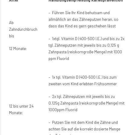
– Führen Sie Ihr Kind behutsam und
allmählich an das Zähneputzen heran, so
Ab
dass das Kind es gern geschehen lässt
Zahndurchbruch
bis
– 1xtgl. Vitamin D (400-500 I.E.) und bis zu 2x
tgl. Zähneputzen mit jeweils bis zu 0,125 g
12 Monate:
Zahnpasta (reiskorngroße Menge) mit 1000
ppm Fluorid
– 1x tgl. Vitamin D (400-500 I.E.) bis zum
zweiten vom Kind erlebten Frühsommer
– 2x tgl. Zähneputzen mit jeweils bis zu
0,125g Zahnpasta (reiskorngroße Menge) mit
12 bis unter 24
1000ppm Fluorid
Monate:
– Putzen Sie mit dem Kind die Zähne und
achten Sie auf die korrekt dosierte Menge